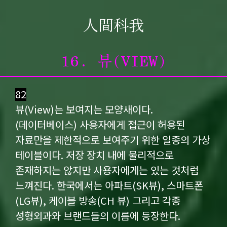
人間科我
ABOUT
16. 뷰(VIEW)
guide
birth
관상이동법觀想移動法
82
이동전조 異同前兆
이동동작 異同動作
이동통 異同痛
뷰(View)는 보여지는 모양새이다.
(데이터베이스) 사용자에게 접근이 허용된
자료만을 제한적으로 보여주기 위한 일종의 가상
테이블이다. 저장 장치 내에 물리적으로
존재하지는 않지만 사용자에게는 있는 것처럼
느껴진다. 한국에서는 아파트(SK뷰), 스마트폰
(LG뷰), 케이블 방송(CH 뷰) 그리고 각종
성형외과와 브랜드들의 이름에 등장한다.