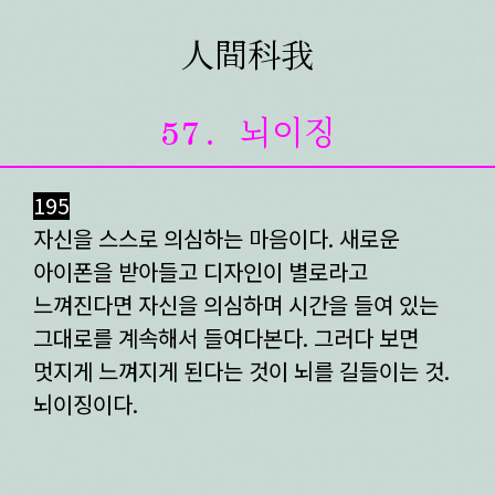
人間科我
ABOUT
57. 뇌이징
guide
birth
관상이동법觀想移動法
195
이동전조 異同前兆
이동동작 異同動作
이동통 異同痛
자신을 스스로 의심하는 마음이다. 새로운
아이폰을 받아들고 디자인이 별로라고
느껴진다면 자신을 의심하며 시간을 들여 있는
그대로를 계속해서 들여다본다. 그러다 보면
멋지게 느껴지게 된다는 것이 뇌를 길들이는 것.
뇌이징이다.